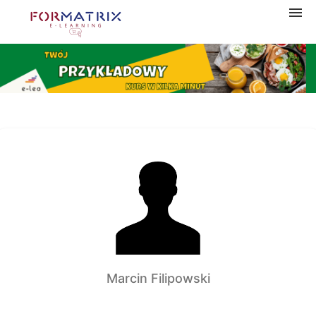
Navigation
Home
Categories
My courses
Shopping cart
Marcin Filipowski
Log in